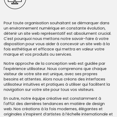
Pour développer une marque forte et cohérente, nous
mettons notre expertise à votre disposition et vous
Notre approche commence par un audit approfondi de
guidons dans la conception d'une identité visuelle
l'évolution de l'image de votre entreprise afin de bien
adaptée à votre entreprise et à votre clientèle cible.
comprendre où vous en êtes et, surtout, où vous voulez
Pour toute organisation souhaitant se démarquer dans
aller. Nous travaillons ensuite avec vous pour établir une
L'analyse approfondie des fondations de votre
un environnement numérique en constante évolution,
stratégie claire et précise d'uniformisation de votre
entreprise est une étape incontournable pour forger une
détenir un site web représentatif est absolument crucial.
marque, qu'il s'agisse de repenser complètement votre
image de marque à la hauteur de vos attentes. En
C'est pourquoi nous mettons notre savoir-faire à votre
charte graphique ou de simplement la faire évoluer.
comprenant votre mission, votre vision et vos valeurs,
disposition pour vous aider à concevoir un site web à la
nous sommes en mesure d'établir une ligne directrice qui
Notre équipe d'experts possède l'expertise et la
fois esthétique et efficace qui mettra en valeur votre
saura refléter l'essence de votre entreprise.
sensibilité nécessaires pour vous guider dans chaque
marque et vos produits ou services.
étape du processus. Notre but est de vous offrir une
La création de logos et de signatures graphiques qui
Notre approche de la conception web est guidée par
direction solide pour atteindre vos objectifs de
racontent une histoire, marquent les esprits et se
l'expérience utilisateur. Nous comprenons que chaque
communication et rendre votre marque intemporelle,
démarquent de la concurrence, c'est justement notre
visiteur de votre site est unique, avec ses propres
inébranlable et mémorable.
signature. Nous travaillons avec vous pour comprendre
besoins et attentes. Alors nous créons des interfaces
vos objectifs et vos aspirations pour que l'image de
Comptez sur Lumea pour ancrer votre marque dans
utilisateur intuitives et pratiques à utiliser qui facilitent la
votre marque soit fidèle à votre entreprise et à son
l'esprit de vos clients et vous démarquer de la
navigation sur votre site pour tous vos visiteurs.
parcours.
concurrence. Vous avez envie de donner à votre marque
En outre, notre équipe créative est constamment à
l'attention qu'elle mérite?
Avec notre aide, vous pourrez développer une marque
l'affût des dernières tendances en matière de design
pertinente et intemporelle qui saura séduire votre
web. Nos créations à la fois modernes, élégantes et
clientèle cible. Êtes-vous prêts à faire le premier pas vers
originales s'inspirent d’artistes à l’échelle internationale et
une marque qui vous ressemble?