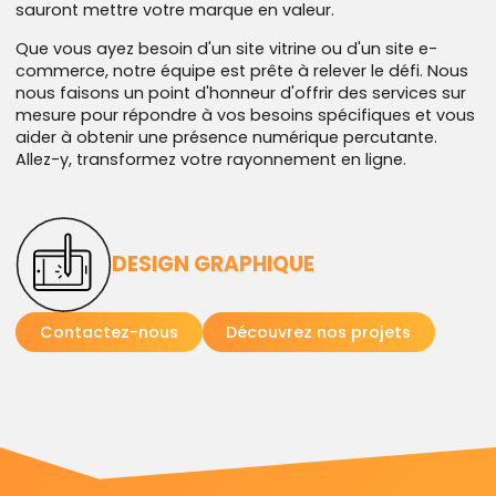
sauront mettre votre marque en valeur.
Que vous ayez besoin d'un site vitrine ou d'un site e-
commerce, notre équipe est prête à relever le défi. Nous
nous faisons un point d'honneur d'offrir des services sur
mesure pour répondre à vos besoins spécifiques et vous
aider à obtenir une présence numérique percutante.
Allez-y, transformez votre rayonnement en ligne.
DESIGN
GRAPHIQUE
Contactez-nous
Découvrez nos projets
Chez Lumea, nous croyons fermement que pour se
démarquer de la concurrence, il est crucial de mettre en
place une identité visuelle forte et cohérente sur tous les
supports de communication, qu'ils soient imprimés ou
numériques. C'est pourquoi nous offrons un service clé
en main pour vous accompagner dans la conception