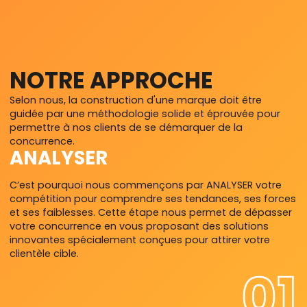
d'outils de communication percutants qui vous aideront
à vous faire remarquer auprès de votre clientèle.
Avec notre expertise et notre créativité, nous pouvons
concevoir des pièces de communication imprimées et
numériques qui incarnent l'essence de votre entreprise et
NOTRE APPROCHE
mettent en valeur vos produits ou services. Que vous
ayez besoin d’un catalogue de produits élégant, d'une
Selon nous, la construction d'une marque doit être
signalétique originale, d'un habillage de boutique
guidée par une méthodologie solide et éprouvée pour
remarquable ou d'une illustration unique, nous avons les
permettre à nos clients de se démarquer de la
compétences nécessaires pour créer des outils sur
concurrence.
ANALYSER
mesure qui renforcent votre image de marque.
En travaillant avec nous, vous bénéficierez d'une identité
C’est pourquoi nous commençons par ANALYSER votre
visuelle forte et cohérente sur tous vos points de contact
compétition pour comprendre ses tendances, ses forces
afin de vous rendre mémorable auprès de votre cible.
et ses faiblesses. Cette étape nous permet de dépasser
Faites-vous connaître et reconnaître grâce à notre
votre concurrence en vous proposant des solutions
travail reconnu.
innovantes spécialement conçues pour attirer votre
clientèle cible.
01